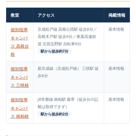
教室
アクセス
掲載情報
京成松戸線 高根公団駅 徒歩8分／
基本情報
個別指導
高根木戸駅 徒歩9分／東葉高速鉄
キャンパ
道 北習志野駅 自転車9分
ス 高根台
駅から徒歩約7分
校
新京成線（京成松戸線） 三咲駅 徒
基本情報
個別指導
歩8分
キャンパ
ス 三咲校
JR常磐線 南柏駅 最寄（徒歩分の記
基本情報
個別指導
載は取得できず）
キャンパ
駅から徒歩約2分
ス 南柏校