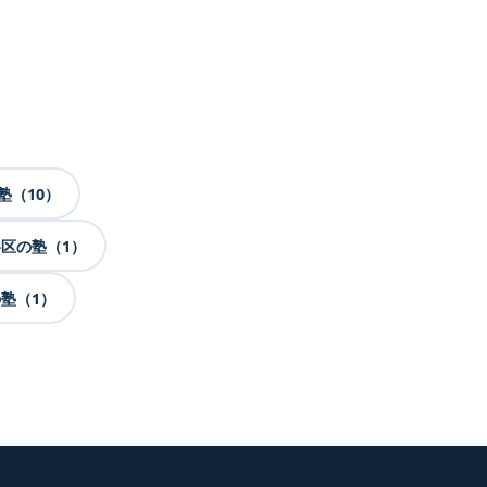
塾（10）
区の塾（1）
塾（1）